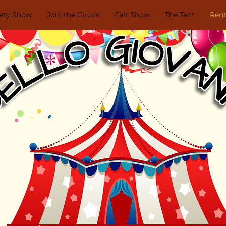
iety Show
Join the Circus
Fair Show
The Tent
Rent